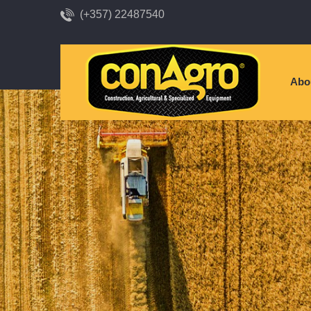
(+357) 22487540
Abo