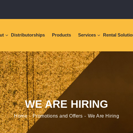
ut
Distributorships
Products
Services
Rental Soluti
WE ARE HIRING
Home
Promotions and Offers
We Are Hiring