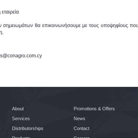
εταιρεία
ν σημειωμάτων θα επικοινωνήσουμε με τους υποψηφίους που 
η.
as@conagro.com.cy
About
Promotions & Offers
Services
News
Distributorships
Contact